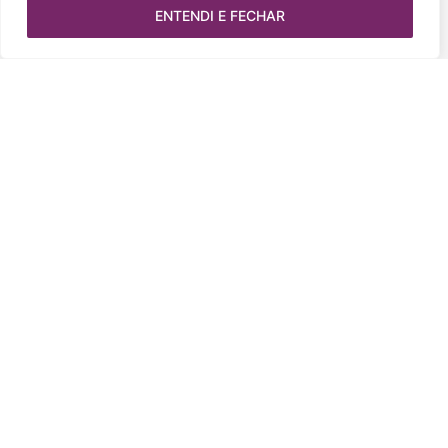
ENTENDI E FECHAR
Colunista
Beatriz Lima
Colunista
Keila Pontes