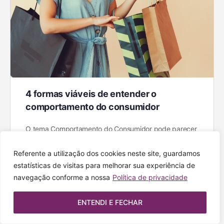
4 formas viáveis de entender o
comportamento do consumidor
O tema Comportamento do Consumidor pode parecer
excessivamente teórico a princípio, mas garanto que
você só tem a ganhar ao entender um pouco mais
Referente a utilização dos cookies neste site, guardamos
sobre…
estatísticas de visitas para melhorar sua experiência de
navegação conforme a nossa
Política de privacidade
Luciana Sousa
0
27 de março de 2023
ENTENDI E FECHAR