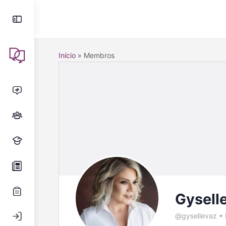
Início
»
Membros
Gysell
@gysellevaz
•