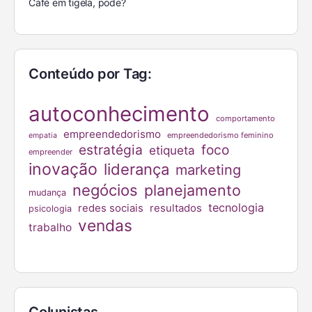
Café em tigela, pode?
Conteúdo por Tag:
autoconhecimento
comportamento
empreendedorismo
empreendedorismo feminino
empatia
estratégia
foco
etiqueta
empreender
inovação
liderança
marketing
negócios
planejamento
mudança
tecnologia
redes sociais
resultados
psicologia
vendas
trabalho
Colunistas