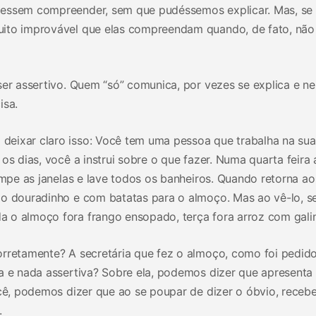
dessem compreender, sem que pudéssemos explicar. Mas, se 
uito improvável que elas compreendam quando, de fato, não
ser assertivo. Quem “só” comunica, por vezes se explica e n
isa.
deixar claro isso: Você tem uma pessoa que trabalha na sua
os dias, você a instrui sobre o que fazer. Numa quarta feira 
limpe as janelas e lave todos os banheiros. Quando retorna a
go douradinho e com batatas para o almoço. Mas ao vê-lo, s
 o almoço fora frango ensopado, terça fora arroz com gali
orretamente? A secretária que fez o almoço, como foi pedido
ca e nada assertiva? Sobre ela, podemos dizer que apresent
ocê, podemos dizer que ao se poupar de dizer o óbvio, receb
.