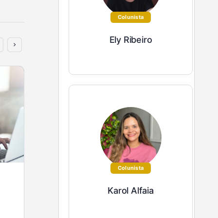
Colunista
Ely Ribeiro
Colunista
Qual conta devo escolher para pagar
Karol Alfaia
quando não tenho o montante?