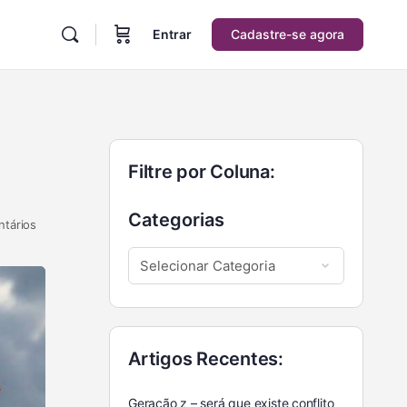
Entrar
Cadastre-se agora
Filtre por Coluna:
Categorias
tários
Artigos Recentes:
Geração z – será que existe conflito