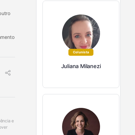
outro
tamento
Colunista
Juliana Milanezi
ncia e 
ver 