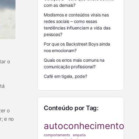
com as demais?
Modismos e conteúdos virais nas
redes sociais – como essas
tendências influenciam a vida das
pessoas?
Por que os Backstreet Boys ainda
nos emocionam?
Quais os erros mais comuns na
tar o
comunicação profissional?
Café em tigela, pode?
tá
Conteúdo por Tag:
zer o
; e no
autoconhecimento
comportamento
empatia