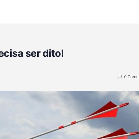
cisa ser dito!
0
Comen