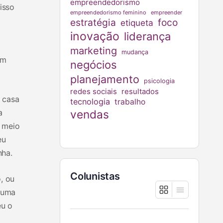
empreendedorismo
isso
empreendedorismo feminino
empreender
estratégia
foco
etiqueta
inovação
liderança
marketing
mudança
em
negócios
planejamento
psicologia
redes sociais
resultados
 casa
tecnologia
trabalho
a
vendas
o meio
eu
nha.
Colunistas
, ou
a uma
eu o