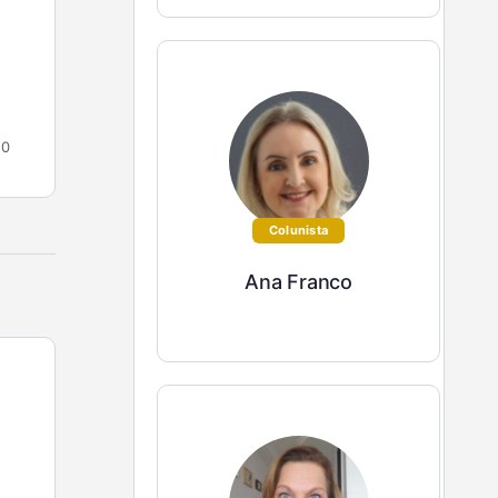
No início do ano, as contas de multiplicam. Além
dos boletos que chegam todos os meses, temos
que pagar, entre outros, matrícula escolar, IPTU
e…
Vânia Trindade
0
0
14 de janeiro de 2021
Colunista
Ana Franco