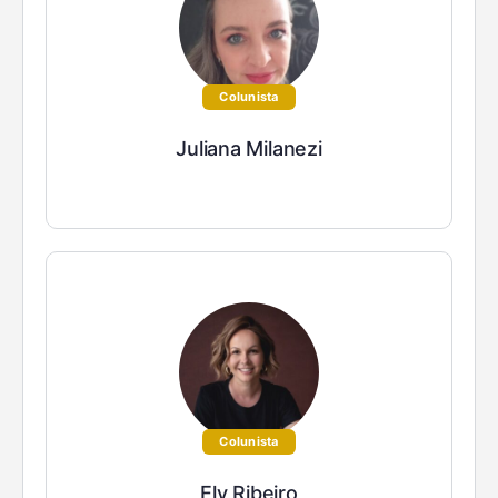
Colunista
Juliana Milanezi
Colunista
Ely Ribeiro