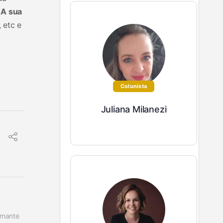
.
A sua
 etc e
Colunista
Juliana Milanezi
Amante 