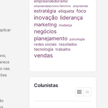
empreendedorismo
empreendedorismo feminino
empreender
estratégia
foco
etiqueta
inovação
liderança
marketing
mudança
aplicar
negócios
planejamento
psicologia
redes sociais
resultados
tecnologia
trabalho
vendas
ano,
parece
do nas
ções
Colunistas
ão
ua