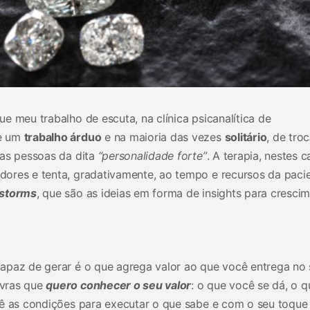
e meu trabalho de escuta, na clínica psicanalítica de
de um
trabalho árduo
e na maioria das vezes
solitário
, de tro
 as pessoas da dita
“personalidade forte”
. A terapia, nestes c
ores e tenta, gradativamente, ao tempo e recursos da pacie
nstorms
, que são as ideias em forma de insights para cresci
apaz de gerar é o que agrega valor ao que você entrega no
avras que
quero conhecer o seu valor
: o que você se dá, o q
cê as condições para executar o que sabe e com o seu toque