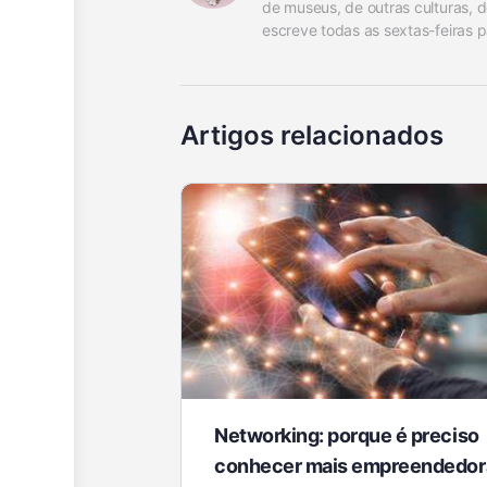
de museus, de outras culturas, d
escreve todas as sextas-feiras p
Artigos relacionados
Networking: porque é preciso
conhecer mais empreendedor