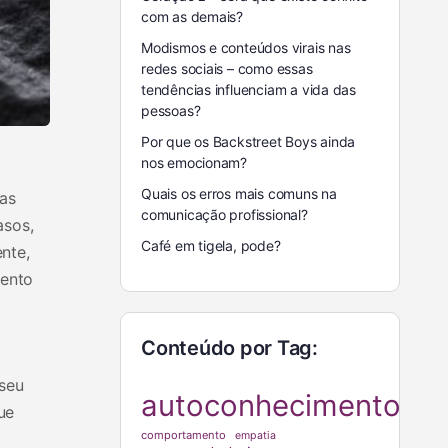
com as demais?
Modismos e conteúdos virais nas
redes sociais – como essas
tendências influenciam a vida das
pessoas?
Por que os Backstreet Boys ainda
nos emocionam?
Quais os erros mais comuns na
cas
comunicação profissional?
asos,
Café em tigela, pode?
nte,
mento
Conteúdo por Tag:
 seu
autoconhecimento
ue
comportamento
empatia