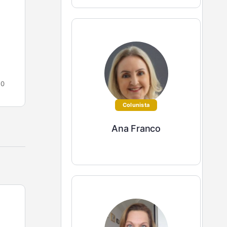
Cada negócio tem o seu lugar de atuação e de
comunicação com o mercado. Mesmo que
atuando em um nicho em que tantos outros
atuam,…
Gyselle Vaz
0
0
2 de agosto de 2021
Colunista
Ana Franco