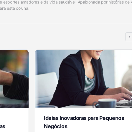
e esportes amadores e da vida saudável. Apaixonada por histórias de v
ara esta coluna.
Ideias Inovadoras para Pequenos
as
Negócios