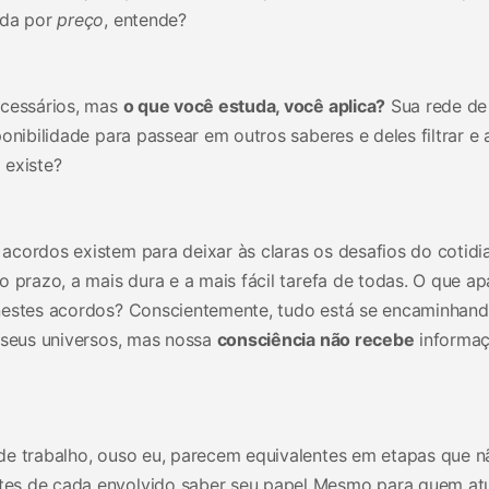
ida por
preço
, entende?
ecessários, mas
o que você estuda, você aplica?
Sua rede de
onibilidade para passear em outros saberes e deles filtrar e 
 existe?
acordos existem para deixar às claras os desafios do cotidi
o prazo, a mais dura e a mais fácil tarefa de todas. O que a
 nestes acordos? Conscientemente, tudo está se encaminhan
e seus universos, mas nossa
consciência não recebe
informa
de trabalho, ouso eu, parecem equivalentes em etapas que n
tes de cada envolvido saber seu papel Mesmo para quem at