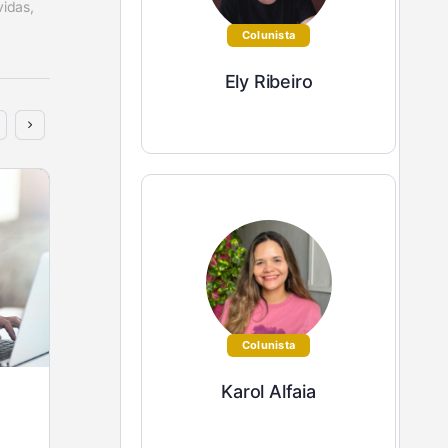
idas, 
Colunista
Ely Ribeiro
Colunista
Karol Alfaia
Você é um excelente “investimento”,
mas…