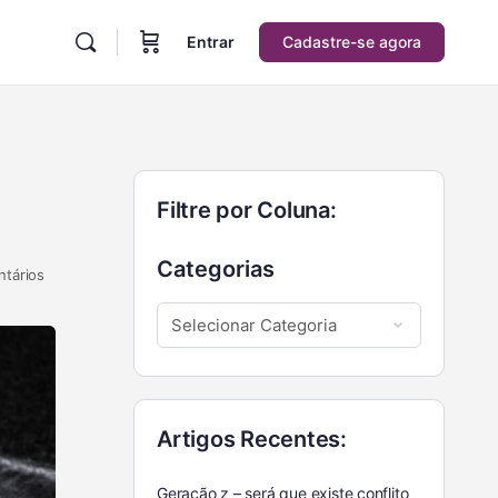
Entrar
Cadastre-se agora
Filtre por Coluna:
Categorias
tários
Artigos Recentes:
Geração z – será que existe conflito