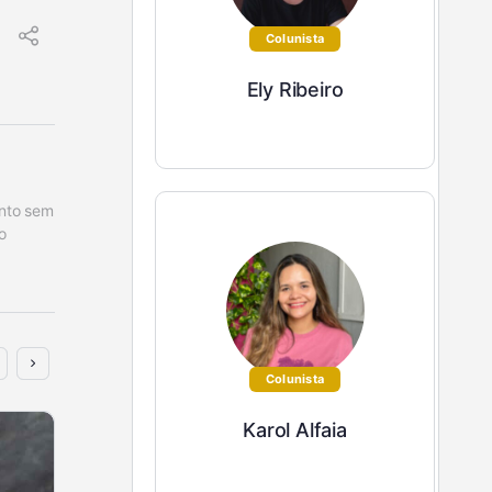
Colunista
Ely Ribeiro
nto sem 
 
Colunista
Karol Alfaia