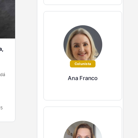
a,
Ainda dá tempo de melhorar sua loja
para as vendas de carnaval
Colunista
 dá
O Carnaval de 2024 ocorrerá cedo (de sexta-
Ana Franco
feira, 9, até quarta de cinzas, 14), mas ainda há
tempo para aprimorar o ponto de venda,
tornando-o…
5
Luciana Sousa
0
15 de janeiro de 2024