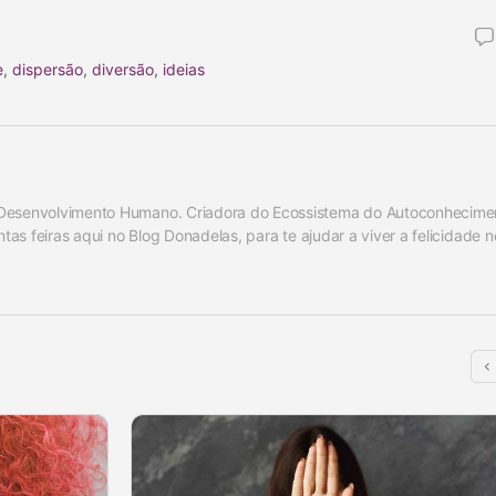
e
,
dispersão
,
diversão
,
ideias
Desenvolvimento Humano. Criadora do Ecossistema do Autoconhecime
ntas feiras aqui no Blog Donadelas, para te ajudar a viver a felicidade no