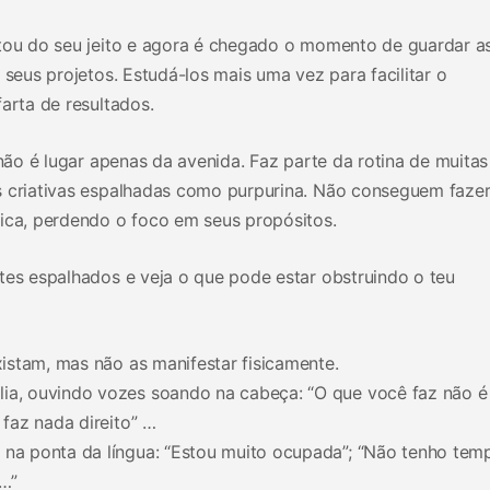
itou do seu jeito e agora é chegado o momento de guardar a
 seus projetos. Estudá-los mais uma vez para facilitar o
arta de resultados.
 não é lugar apenas da avenida. Faz parte da rotina de muitas
s criativas espalhadas como purpurina. Não conseguem faze
tica, perdendo o foco em seus propósitos.
tes espalhados e veja o que pode estar obstruindo o teu
existam, mas não as manifestar fisicamente.
lia, ouvindo vozes soando na cabeça: “O que você faz não é
 faz nada direito” …
 na ponta da língua: “Estou muito ocupada”; “Não tenho tem
s…”