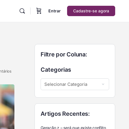
Entrar
Cadastre-se agora
Filtre por Coluna:
Categorias
tários
Artigos Recentes:
Geração z – será que existe conflito