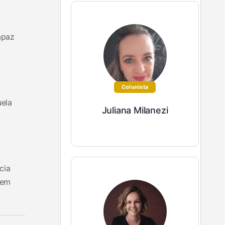
apaz
Colunista
uela
Juliana Milanezi
cia
bem