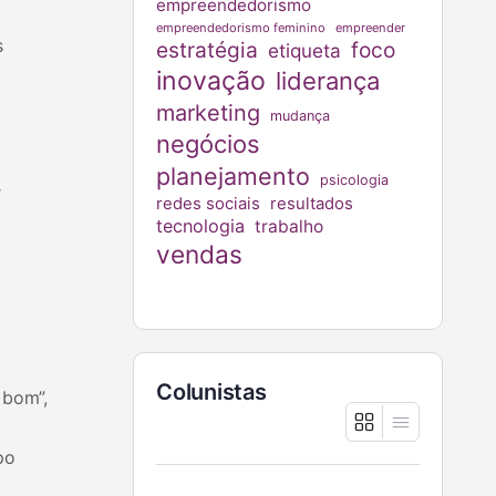
empreendedorismo
empreendedorismo feminino
empreender
s
estratégia
foco
etiqueta
inovação
liderança
marketing
mudança
negócios
planejamento
psicologia
r
redes sociais
resultados
tecnologia
trabalho
vendas
Colunistas
 bom”,
po