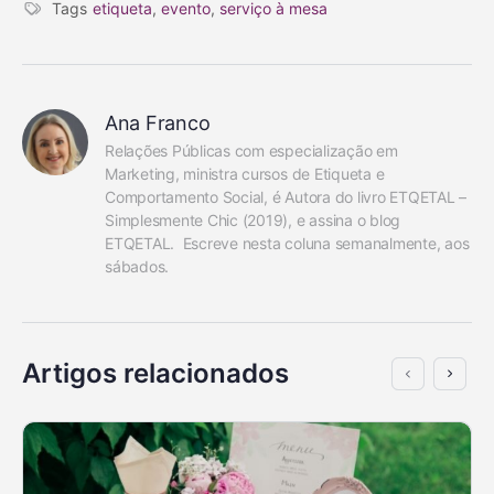
Tags
etiqueta
,
evento
,
serviço à mesa
Ana Franco
Relações Públicas com especialização em 
Marketing, ministra cursos de Etiqueta e 
Comportamento Social, é Autora do livro ETQETAL – 
Simplesmente Chic (2019), e assina o blog 
ETQETAL.  Escreve nesta coluna semanalmente, aos 
sábados.
Artigos relacionados