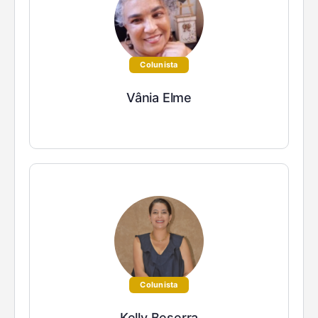
Colunista
Vânia Elme
Colunista
Kelly Beserra