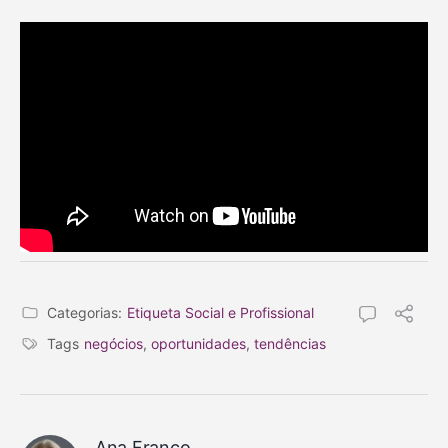
Categorias:
Etiqueta Social e Profissional
Tags
negócios
,
oportunidades
,
tendências
Ana Franco