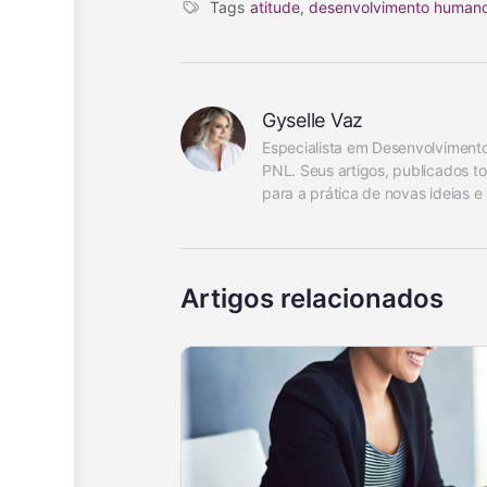
Tags
atitude
,
desenvolvimento human
Gyselle Vaz
Especialista em Desenvolvimento
PNL. Seus artigos, publicados t
para a prática de novas ideias e 
Artigos relacionados