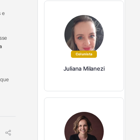
 e
sse
a
Colunista
Juliana Milanezi
 que