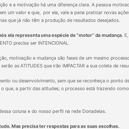
enção e a motivação há uma diferença clara. A pessoa motivad
tem um valor e que, por ela, vale a pena praticar novas açõe
gumas que já não têm a produção de resultados desejados.
 nós ela representa uma espécie de “motor” da mudança
. E
IMENTO precisa ser INTENCIONAL.
ção, motivação e mudança são fases de um mesmo process
o, serão as ATITUDES que irão IMPACTAR a sua coleta de resu
imento ou desenvolvimento, sem que se reconheça o ponto d
 o que, a partir das atitudes; o processo está trazendo como
dessa coluna e do nosso perfil na rede Donadelas.
tudo. Mas precisa ter respostas para as suas escolhas.