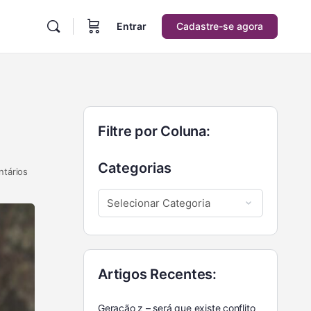
Entrar
Cadastre-se agora
Filtre por Coluna:
Categorias
tários
Artigos Recentes:
Geração z – será que existe conflito