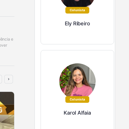
Colunista
Ely Ribeiro
ncia e 
ver 
Colunista
Karol Alfaia