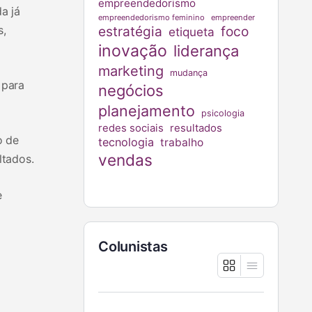
empreendedorismo
a já
empreendedorismo feminino
empreender
s,
estratégia
foco
etiqueta
inovação
liderança
marketing
mudança
, para
negócios
planejamento
psicologia
redes sociais
resultados
o de
tecnologia
trabalho
vendas
ltados.
e
Colunistas