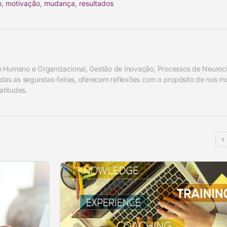
o
,
motivação
,
mudança
,
resultados
 Humano e Organizacional, Gestão de Inovação, Processos de Neurociê
odas as segundas-feiras, oferecem reflexões com o propósito de nos mo
atitudes.