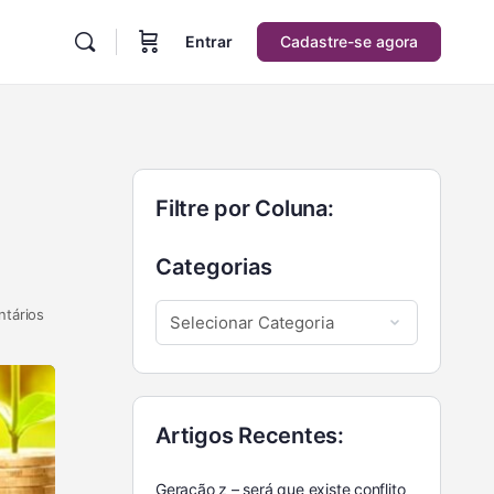
Entrar
Cadastre-se agora
Filtre por Coluna:
Categorias
tários
Artigos Recentes:
Geração z – será que existe conflito