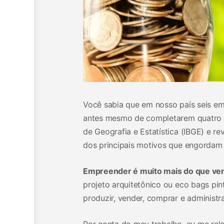
Você sabia que em nosso país seis e
antes mesmo de completarem quatro anos
de Geografia e Estatística (IBGE) e r
dos principais motivos que engordam e
Empreender é muito mais do que ven
projeto arquitetônico ou eco bags pi
produzir, vender, comprar e administra
Por conta do meu trabalho, eu me re