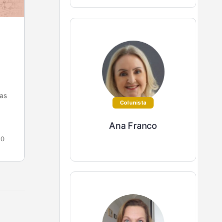
Ter controle financeiro é diferente de
ter gestão financeira
Você sabia que nada menos do que 60% das
empresas fecham suas portas antes mesmo de
as
completar quatro anos de atividades aqui no
Colunista
Brasil? Esta…
Ana Franco
Vânia Trindade
0
0
12 de maio de 2022