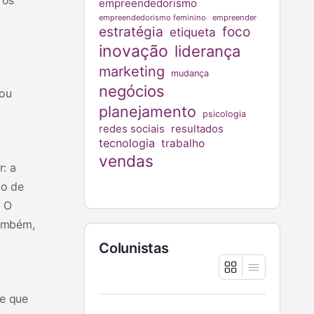
empreendedorismo
empreendedorismo feminino
empreender
estratégia
foco
etiqueta
inovação
liderança
marketing
mudança
negócios
 ou
planejamento
psicologia
redes sociais
resultados
tecnologia
trabalho
vendas
: a
ão de
. O
também,
Colunistas
te que