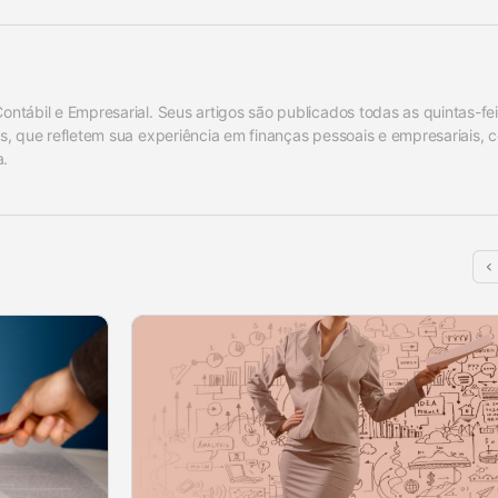
ábil e Empresarial. Seus artigos são publicados todas as quintas-feir
, que refletem sua experiência em finanças pessoais e empresariais, c
a.