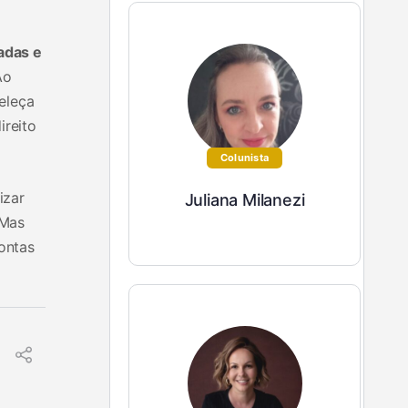
adas e
Ao
beleça
ireito
Colunista
izar
Juliana Milanezi
 Mas
ontas