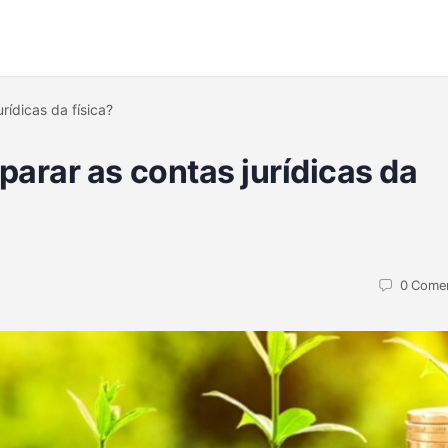
rídicas da física?
arar as contas jurídicas da
0
Comen