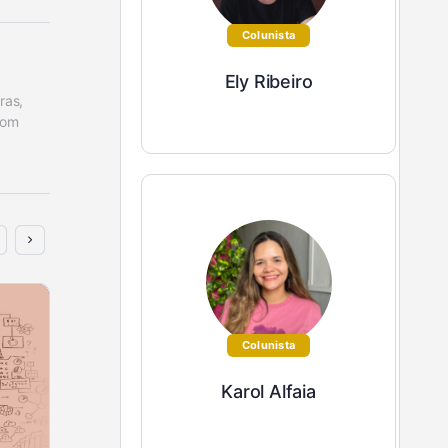
Colunista
Ely Ribeiro
as, 
om 
Colunista
Karol Alfaia