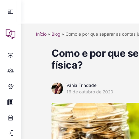
Início
»
Blog
»
Como e por que separar as contas ju
Como e por que sep
física?
Vânia Trindade
16 de outubro de 2020