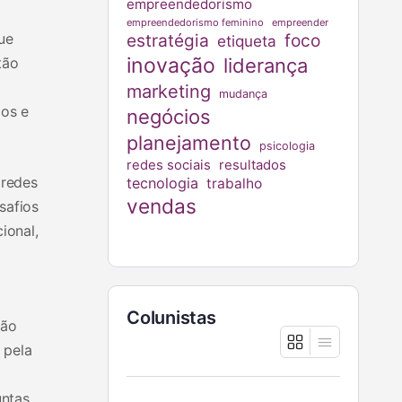
empreendedorismo
empreendedorismo feminino
empreender
ue
estratégia
foco
etiqueta
inovação
tão
liderança
marketing
mudança
ios e
negócios
planejamento
psicologia
redes sociais
resultados
 redes
tecnologia
trabalho
vendas
safios
ional,
Colunistas
ção
 pela
untas