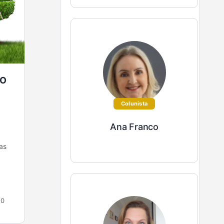
 O
Como surgiu a Donadelas? Por que
estamos aqui?
Colunista
O empreendedorismo feminino tem se tornado
Ana Franco
uma área fundamental da economia brasileira.
Sua importância fica ainda mais evidente quando
as
se olha para os números que…
Ely Ribeiro
6
16 de outubro de 2020
0