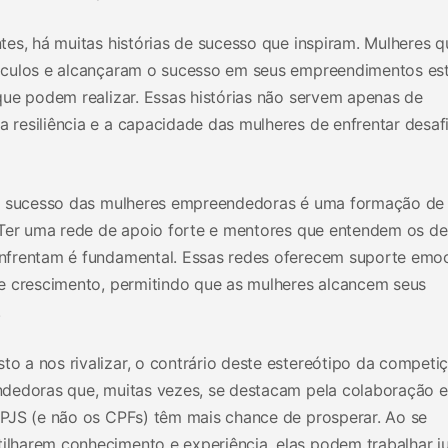
es, há muitas histórias de sucesso que inspiram. Mulheres q
áculos e alcançaram o sucesso em seus empreendimentos es
que podem realizar. Essas histórias não servem apenas de
resiliência e a capacidade das mulheres de enfrentar desaf
do sucesso das mulheres empreendedoras é uma formação de
 Ter uma rede de apoio forte e mentores que entendem os de
nfrentam é fundamental. Essas redes oferecem suporte emoc
e crescimento, permitindo que as mulheres alcancem seus
.
 a nos rivalizar, o contrário deste estereótipo da competi
dedoras que, muitas vezes, se destacam pela colaboração e
PJS (e não os CPFs) têm mais chance de prosperar. Ao se
lharem conhecimento e experiência, elas podem trabalhar j