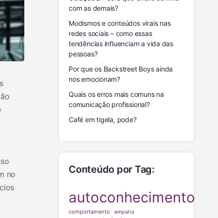
com as demais?
Modismos e conteúdos virais nas
redes sociais – como essas
tendências influenciam a vida das
pessoas?
Por que os Backstreet Boys ainda
nos emocionam?
s
Quais os erros mais comuns na
tão
comunicação profissional?
e
Café em tigela, pode?
sso
Conteúdo por Tag:
em no
cios
autoconhecimento
comportamento
empatia