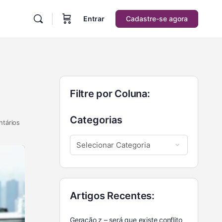
Entrar
Cadastre-se agora
Filtre por Coluna:
Categorias
tários
Artigos Recentes:
Geração z – será que existe conflito