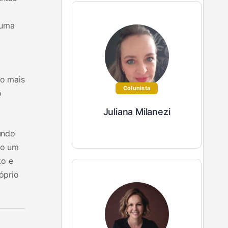
 uma
ro mais
Colunista
o
Juliana Milanezi
undo
do um
to e
óprio