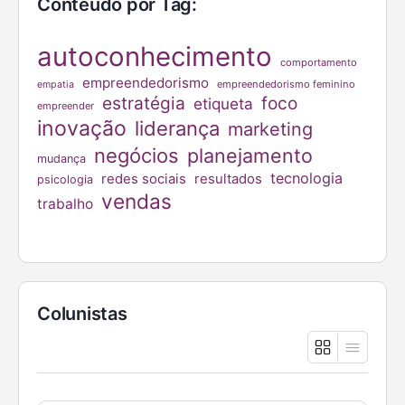
Conteúdo por Tag:
autoconhecimento
comportamento
empreendedorismo
empreendedorismo feminino
empatia
estratégia
foco
etiqueta
empreender
inovação
liderança
marketing
negócios
planejamento
mudança
tecnologia
redes sociais
resultados
psicologia
vendas
trabalho
Colunistas