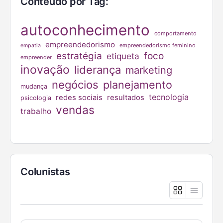
Conteúdo por Tag:
autoconhecimento
comportamento
empreendedorismo
empreendedorismo feminino
empatia
estratégia
foco
etiqueta
empreender
inovação
liderança
marketing
negócios
planejamento
mudança
tecnologia
redes sociais
resultados
psicologia
vendas
trabalho
Colunistas