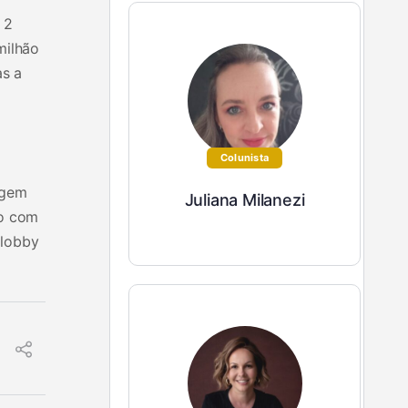
 2
milhão
as a
Colunista
igem
Juliana Milanezi
ão com
 lobby