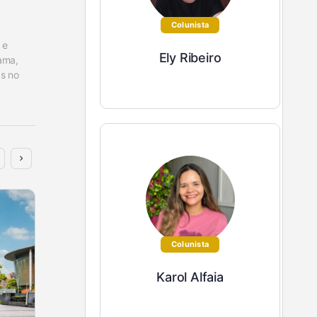
Colunista
e 
Ely Ribeiro
ama, 
s no 
Colunista
Karol Alfaia