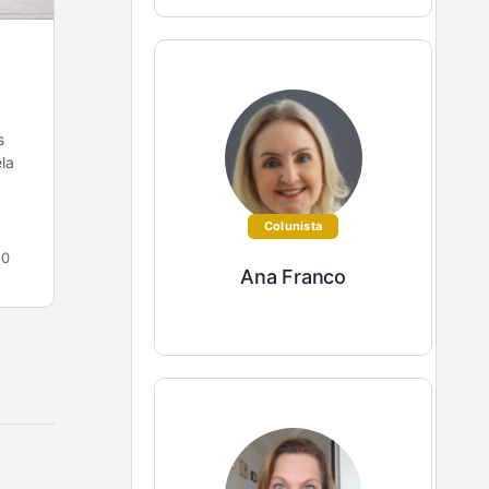
É muito difícil demitir por justa causa?
É muito difícil demitir por justa causa? Este é,
s
definitivamente, um tema muito sensível e difícil
la
de lidar para todos – para o empregador, para…
Vânia Trindade
Colunista
0
28 de abril de 2022
0
Ana Franco