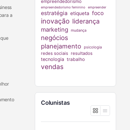
empreendedorismo
siness
empreendedorismo feminino
empreender
estratégia
foco
etiqueta
para a
inovação
liderança
marketing
mudança
negócios
 que
planejamento
psicologia
redes sociais
resultados
tecnologia
trabalho
vendas
lhor
iamento
Colunistas