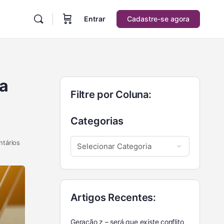
Entrar
Cadastre-se agora
ua
Filtre por Coluna:
Categorias
tários
Artigos Recentes:
Geração z – será que existe conflito