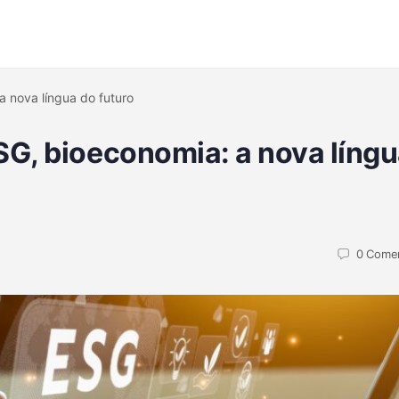
a nova língua do futuro
SG, bioeconomia: a nova líng
0
Comen