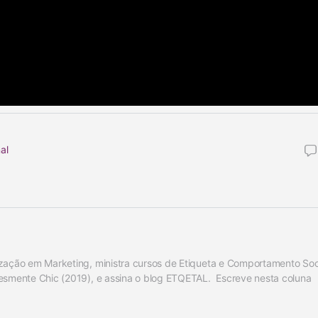
al
zação em Marketing, ministra cursos de Etiqueta e Comportamento Socia
esmente Chic (2019), e assina o blog ETQETAL.  Escreve nesta coluna 