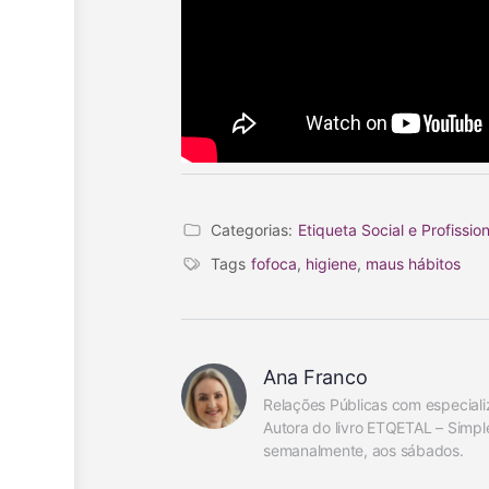
Categorias:
Etiqueta Social e Profission
Tags
fofoca
,
higiene
,
maus hábitos
Ana Franco
Relações Públicas com especiali
Autora do livro ETQETAL – Simpl
semanalmente, aos sábados.