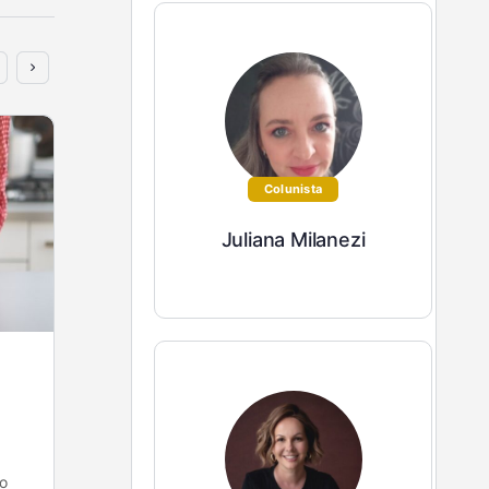
Colunista
Juliana Milanezi
Não dá para disfarçar falta de
educação à mesa
Ana Celeste ministra cursos de Etiqueta e
o
Comportamento Social, é Autora do livro ETQETAL