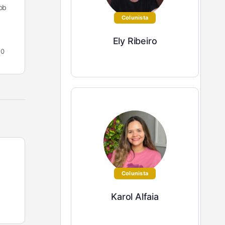
sob
– Simplesmente Chic (2019), e assina o
blog http://etqetal.com.br/ @etqetaloficial
Colunista
Ely Ribeiro
Ana Franco
0
0
27 de março de 2021
Colunista
Karol Alfaia