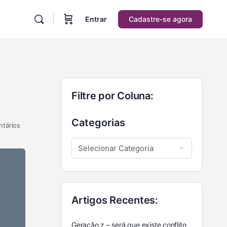
Entrar
Cadastre-se agora
Filtre por Coluna:
Categorias
tários
Artigos Recentes:
Geração z – será que existe conflito