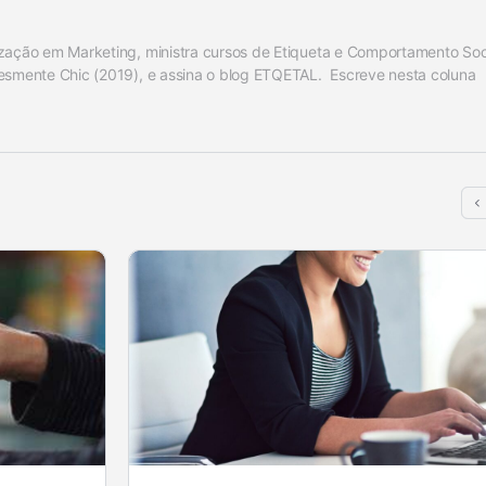
zação em Marketing, ministra cursos de Etiqueta e Comportamento Socia
esmente Chic (2019), e assina o blog ETQETAL.  Escreve nesta coluna 