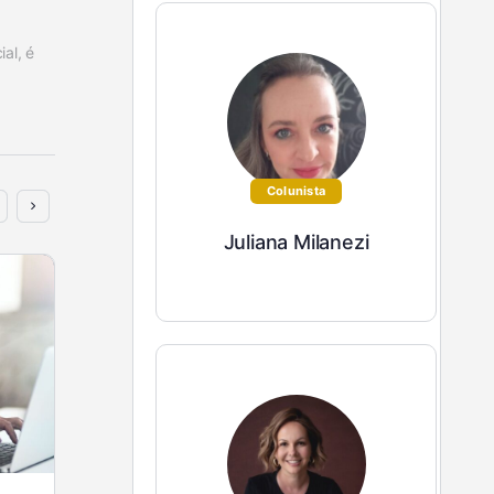
l, é 
Colunista
Juliana Milanezi