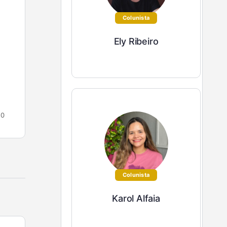
Estratégias para Validar Ideias e
Colunista
Construir seu Negócio
Ely Ribeiro
Você já teve aquela ideia que parecia brilhante?
Uma ideia que fez seu coração bater mais forte,
que você já conseguia imaginar mudando sua
vida…
Ely Ribeiro
0
0
16 de dezembro de 2024
Colunista
Karol Alfaia