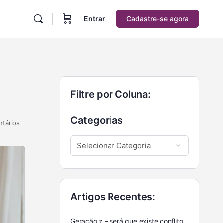
Entrar
Cadastre-se agora
Filtre por Coluna:
Categorias
tários
Artigos Recentes:
Geração z – será que existe conflito