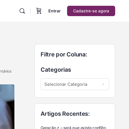
Entrar
Cadastre-se agora
Filtre por Coluna:
Categorias
tários
Artigos Recentes:
Geração z – será que existe conflito