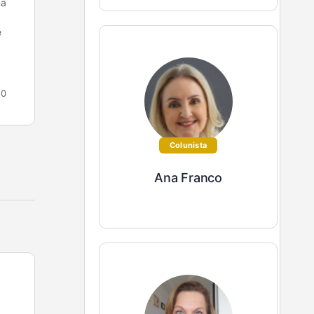
como você
ma
e
Construindo uma rede de apoio O
empreendedorismo feminino vem ampliando o
seu espaço dia a dia. Temos com isso, mais
mulheres empreendendo em diversos setores…
0
Ely Ribeiro
2
16 de outubro de 2020
Colunista
Ana Franco