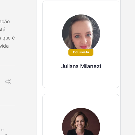
nação
stá
a que é
vida
Colunista
Juliana Milanezi
e 