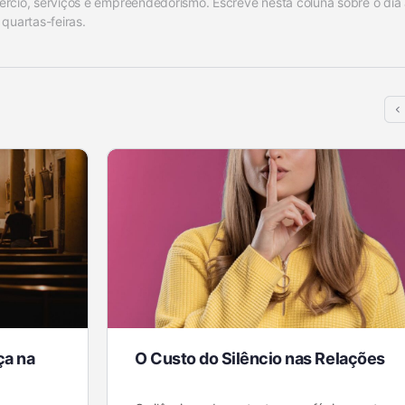
rcio, serviços e empreendedorismo. Escreve nesta coluna sobre o dia a
quartas-feiras.
ça na
O Custo do Silêncio nas Relações