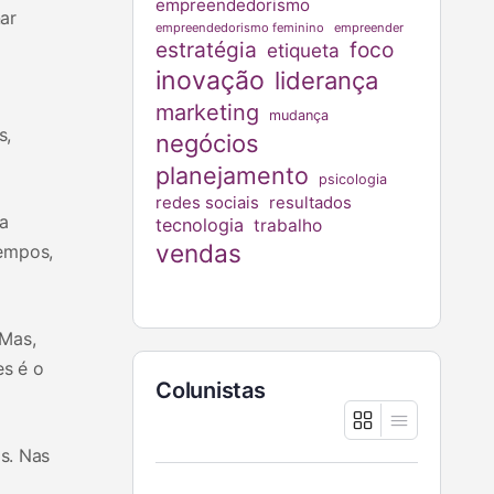
empreendedorismo
ar
empreendedorismo feminino
empreender
estratégia
foco
etiqueta
inovação
liderança
marketing
mudança
s,
negócios
planejamento
psicologia
redes sociais
resultados
a
tecnologia
trabalho
vendas
tempos,
 Mas,
es é o
Colunistas
s. Nas