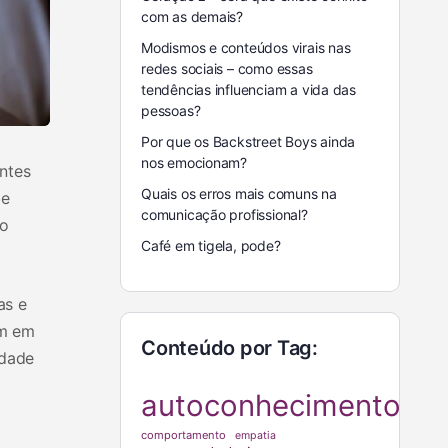
com as demais?
Modismos e conteúdos virais nas
redes sociais – como essas
tendências influenciam a vida das
pessoas?
Por que os Backstreet Boys ainda
nos emocionam?
ntes
Quais os erros mais comuns na
de
comunicação profissional?
to
Café em tigela, pode?
as e
am em
Conteúdo por Tag:
idade
autoconhecimento
comportamento
empatia