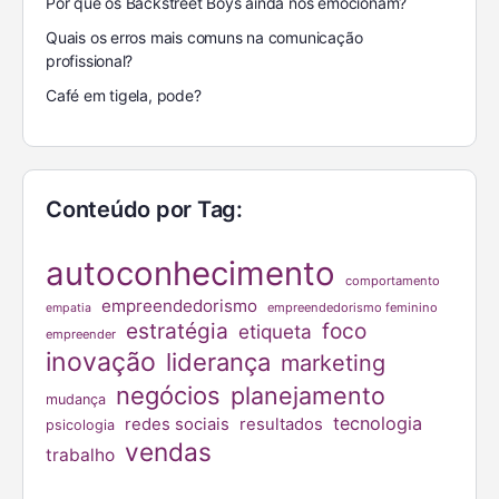
Por que os Backstreet Boys ainda nos emocionam?
Quais os erros mais comuns na comunicação
profissional?
Café em tigela, pode?
Conteúdo por Tag:
autoconhecimento
comportamento
empreendedorismo
empreendedorismo feminino
empatia
estratégia
foco
etiqueta
empreender
inovação
liderança
marketing
negócios
planejamento
mudança
tecnologia
redes sociais
resultados
psicologia
vendas
trabalho