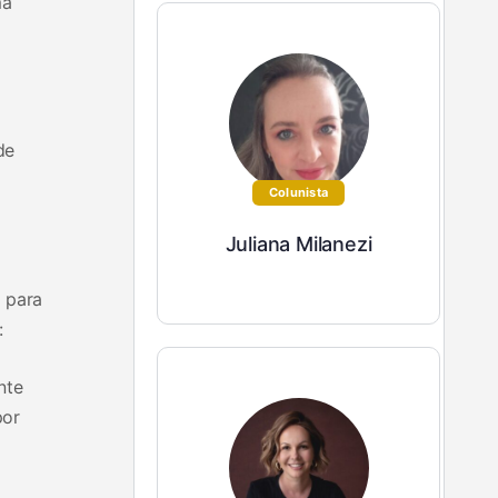
ma
de
Colunista
Juliana Milanezi
 para
:
nte
por