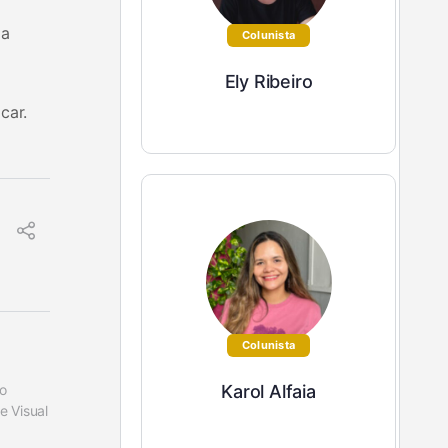
 a
Colunista
Ely Ribeiro
car.
Colunista
 
Karol Alfaia
 Visual 