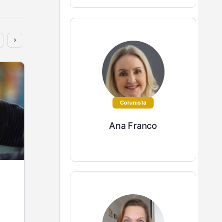
Colunista
Ana Franco
Ideias Inovadoras para Pequenos
Negócios
Se você tem um pequeno negócio, como uma