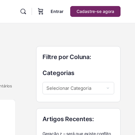
Entrar
Cadastre-se agora
Filtre por Coluna:
Categorias
tários
Artigos Recentes:
Geração z – será que existe conflito