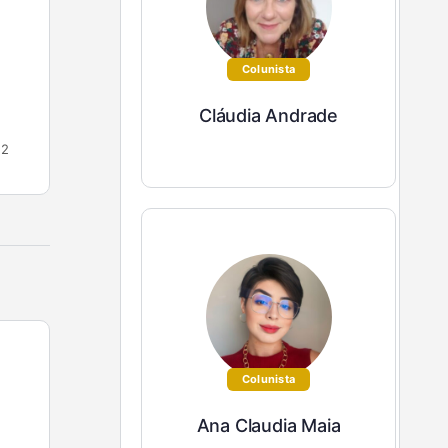
loja, uma clínica ou presta serviços como
profissional liberal, talvez já tenha pensado:
“Como eu me destaco…
Colunista
…
Ely Ribeiro
Cláudia Andrade
0
6 de janeiro de 2025
2
Colunista
Ana Claudia Maia