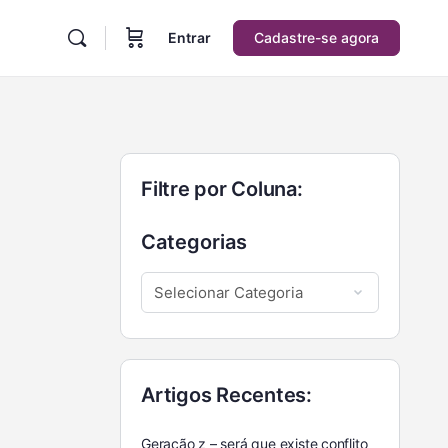
Entrar
Cadastre-se agora
Filtre por Coluna:
Categorias
Artigos Recentes:
Geração z – será que existe conflito