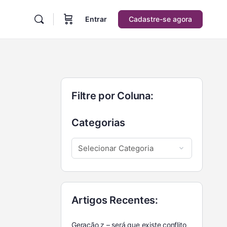
Entrar
Cadastre-se agora
Filtre por Coluna:
Categorias
Artigos Recentes:
Geração z – será que existe conflito